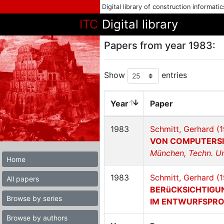
Digital library of construction informati
ITC
Digital library
Papers from year 1983:
Show
entries
Year
Paper
1983
Schmitt, Gerhard (
VON COMPUTERSI
München, Techn. Uni
Home
1983
Schmitt, Gerhard (
All papers
BERüCKSICHTIGU
Browse by series
IM ENTWURFSPR
Browse by authors