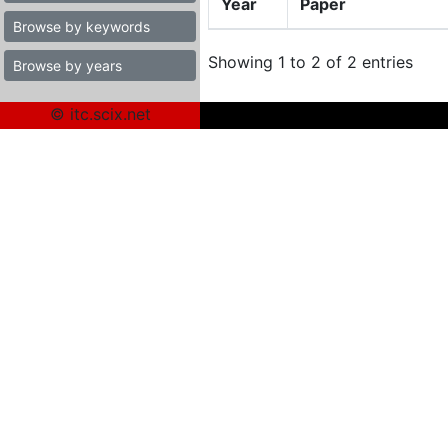
Year
Paper
Browse by keywords
Showing 1 to 2 of 2 entries
Browse by years
© itc.scix.net