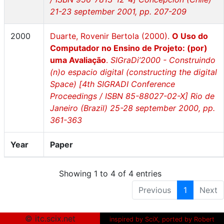
21-23 september 2001, pp. 207-209
2000
Duarte, Rovenir Bertola (2000).
O Uso do
Computador no Ensino de Projeto: (por)
uma Avaliação
.
SIGraDi’2000 - Construindo
(n)o espacio digital (constructing the digital
Space) [4th SIGRADI Conference
Proceedings / ISBN 85-88027-02-X] Rio de
Janeiro (Brazil) 25-28 september 2000, pp.
361-363
Year
Paper
Showing 1 to 4 of 4 entries
Previous
1
Next
© itc.scix.net
inspired by SciX, ported by Robert