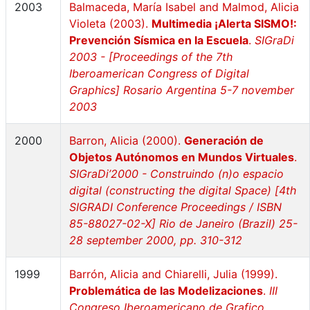
2003
Balmaceda, María Isabel and Malmod, Alicia
Violeta (2003).
Multimedia ¡Alerta SISMO!:
Prevención Sísmica en la Escuela
.
SIGraDi
2003 - [Proceedings of the 7th
Iberoamerican Congress of Digital
Graphics] Rosario Argentina 5-7 november
2003
2000
Barron, Alicia (2000).
Generación de
Objetos Autónomos en Mundos Virtuales
.
SIGraDi’2000 - Construindo (n)o espacio
digital (constructing the digital Space) [4th
SIGRADI Conference Proceedings / ISBN
85-88027-02-X] Rio de Janeiro (Brazil) 25-
28 september 2000, pp. 310-312
1999
Barrón, Alicia and Chiarelli, Julia (1999).
Problemática de las Modelizaciones
.
III
Congreso Iberoamericano de Grafico