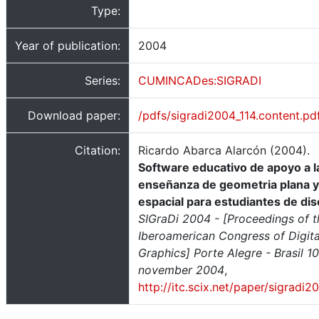
Type:
Year of publication:
2004
Series:
CUMINCADes:SIGRADI
Download paper:
/pdfs/sigradi2004_114.content.pd
Citation:
Ricardo Abarca Alarcón (2004).
Software educativo de apoyo a l
enseñanza de geometria plana y
espacial para estudiantes de di
SIGraDi 2004 - [Proceedings of t
Iberoamerican Congress of Digita
Graphics] Porte Alegre - Brasil 1
november 2004
,
http://itc.scix.net/paper/sigradi2