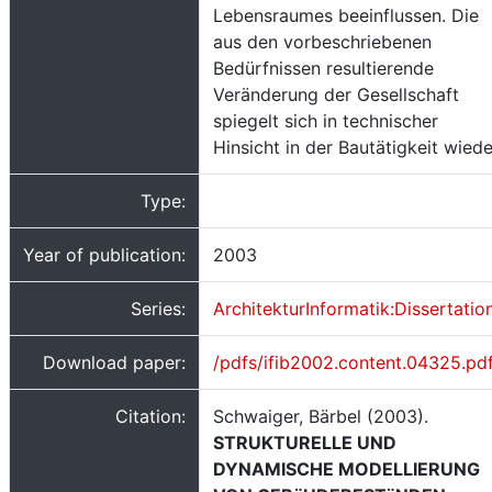
Lebensraumes beeinflussen. Die
aus den vorbeschriebenen
Bedürfnissen resultierende
Veränderung der Gesellschaft
spiegelt sich in technischer
Hinsicht in der Bautätigkeit wiede
Type:
Year of publication:
2003
Series:
ArchitekturInformatik:Dissertatio
Download paper:
/pdfs/ifib2002.content.04325.pd
Citation:
Schwaiger, Bärbel (2003).
STRUKTURELLE UND
DYNAMISCHE MODELLIERUNG