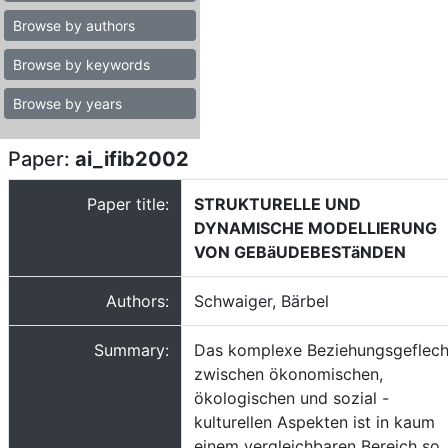
Browse by authors
Browse by keywords
Browse by years
Paper:
ai_ifib2002
Paper title:
STRUKTURELLE UND
DYNAMISCHE MODELLIERUNG
VON GEBäUDEBESTäNDEN
Authors:
Schwaiger, Bärbel
Summary:
Das komplexe Beziehungsgeflech
zwischen ökonomischen,
ökologischen und sozial -
kulturellen Aspekten ist in kaum
einem vergleichbaren Bereich so