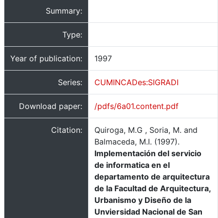
Summary:
Type:
Year of publication:
1997
Series:
CUMINCADes:SIGRADI
Download paper:
/pdfs/6a01.content.pdf
Citation:
Quiroga, M.G , Soria, M. and
Balmaceda, M.I. (1997).
Implementación del servicio
de informatica en el
departamento de arquitectura
de la Facultad de Arquitectura,
Urbanismo y Diseño de la
Unviersidad Nacional de San